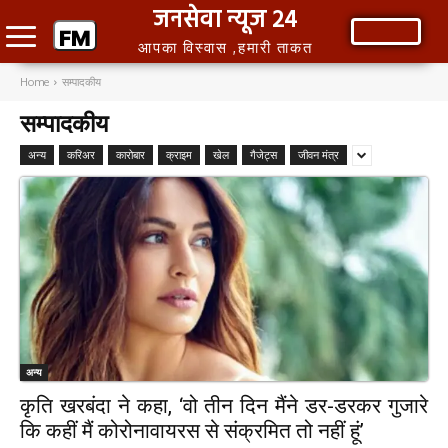
जनसेवा न्यूज 24
आपका विस्वास ,हमारी ताकत
Home
सम्पादकीय
सम्पादकीय
अन्य
करिअर
कारोबार
क्राइम
खेल
गैजेट्स
जीवन मंत्र
अन्य
कृति खरबंदा ने कहा, ‘वो तीन दिन मैंने डर-डरकर गुजारे
कि कहीं मैं कोरोनावायरस से संक्रमित तो नहीं हूं’